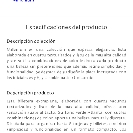
Disney
Mi cuenta
Especificaciones del producto
Blog
Descripción colección
Millenium es una colección que expresa elegancia. Está
elaborada en cueros texturizados y lisos de la más alta calidad
Servicio al cliente
y sus sutiles combinaciones de color le dan a cada producto
una belleza sin pretensiones que además reúne simplicidad y
Nuestras Tiendas
funcionalidad. Se destaca de su diseño la placa incrustada con
las iniciales M y H, y el emblemático Unicornio
Colombia
Descripción producto
Costa Rica
Esta billetera extraplana, elaborada con cueros vacunos
Panamá
texturizados y lisos de la más alta calidad, ofrece una
USA
sensación suave al tacto. Su tono verde Atlanta, con sutiles
Venezuela
combinaciones de color, aporta una belleza natural y discreta.
Diseñada para organizar hasta 8 tarjetas y billetes, combina
simplicidad y funcionalidad en un formato compacto. Los