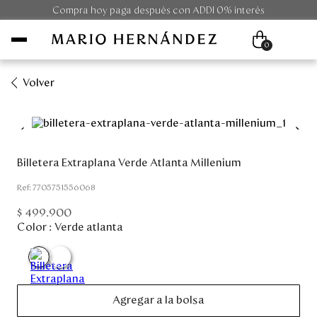
Compra hoy paga después con ADDI 0% interés
0
Volver
Mujer
Hombre
Billetera Extraplana Verde Atlanta Millenium
Unisex
:
7705751556068
$
499
.
900
Viaje
Color :
Verde atlanta
Colecciones
Outlet
Agregar a la bolsa