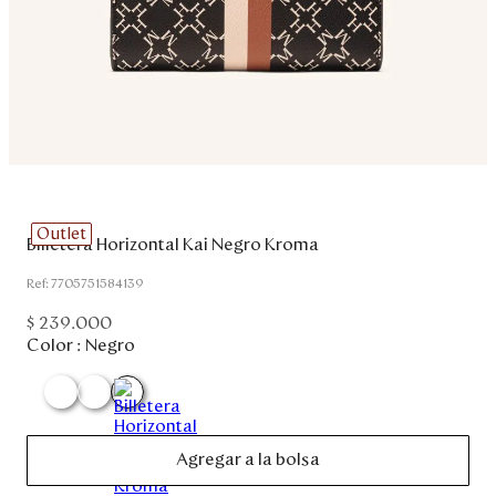
Disney
Mi cuenta
Blog
Servicio al cliente
Outlet
Billetera Horizontal Kai Negro Kroma
Nuestras Tiendas
:
7705751584139
$
239
.
000
Colombia
Color :
Negro
Costa Rica
Panamá
USA
Venezuela
Agregar a la bolsa