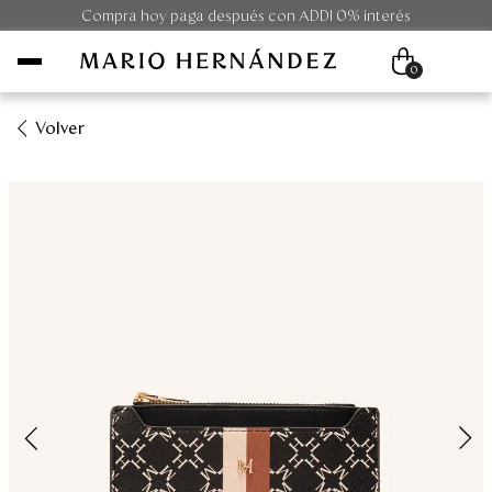
Compra hoy paga después con ADDI 0% interés
0
Volver
Mujer
Hombre
Unisex
Viaje
Colecciones
Outlet