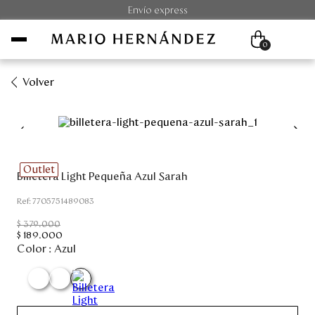
Envío express
0
Volver
Mujer
Hombre
Outlet
Billetera Light Pequeña Azul Sarah
Unisex
:
7705751489083
Viaje
$
379
.
000
$
189
.
000
Color :
Azul
Colecciones
Outlet