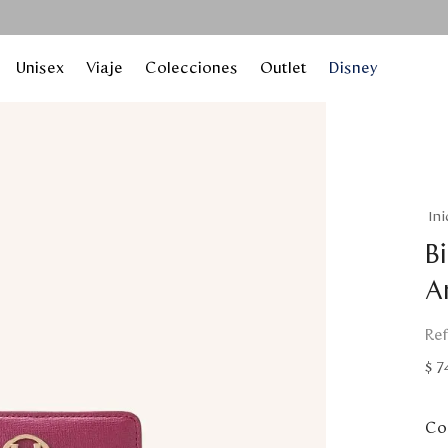
Unisex
Viaje
Colecciones
Outlet
Disney
B
A
$
7
Col