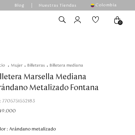
Colombia
Blog
Nuestras Tiendas
0
mujer
billeteras
billetera mediana
illetera Marsella Mediana
rándano Metalizado Fontana
:
7705751552183
49
.
000
or :
Arándano metalizado