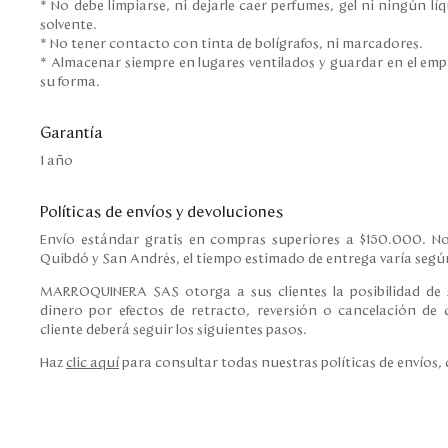
* No debe limpiarse, ni dejarle caer perfumes, gel ni ningún l
solvente.
* No tener contacto con tinta de bolígrafos, ni marcadores.
* Almacenar siempre en lugares ventilados y guardar en el em
su forma.
Garantía
1 año
Políticas de envíos y devoluciones
Envío estándar gratis en compras superiores a $150.000. No
Quibdó y San Andrés, el tiempo estimado de entrega varía según
MARROQUINERA SAS otorga a sus clientes la posibilidad de s
dinero por efectos de retracto, reversión o cancelación de c
cliente deberá seguir los siguientes pasos.
Haz
clic aquí
para consultar todas nuestras políticas de envíos,