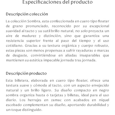
Especificaciones del producto
Disney
Descripción colección
La colección Sombra, esta confeccionada en cuero tipo floater
Mi cuenta
de grano pronunciado, reconocido por su excepcional
suavidad al tacto y su sutil brillo natural, no solo proyecta un
Blog
aire de madurez y distinción, sino que garantiza una
resistencia superior frente al paso del tiempo y el uso
cotidiano. Gracias a su textura orgánica y cuerpo robusto,
Servicio al cliente
estas piezas son menos propensas a sufrir rayaduras o marcas
de desgaste, convirtiéndose en aliadas inseparables que
mantienen su estética impecable jornada tras jornada.
Nuestras Tiendas
Descripción producto
Colombia
Esta billetera, elaborada en cuero tipo floater, ofrece una
Costa Rica
textura suave y cómoda al tacto, con un aspecto envejecido
natural y un brillo ligero. Su diseño compacto en negro
Panamá
sombra organiza hasta 6 tarjetas y billetes, ideal para el uso
USA
diario. Los herrajes en zamac con acabados en níquel
Venezuela
escobado complementan su diseño, aportando durabilidad y
un toque distinguido.