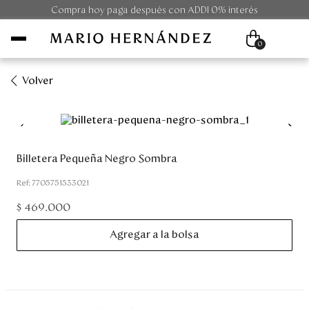
Compra hoy paga después con ADDI 0% interés
0
Volver
Mujer
Hombre
Billetera Pequeña Negro Sombra
Unisex
:
7705751533021
$
469
.
000
Viaje
Agregar a la bolsa
Colecciones
Outlet