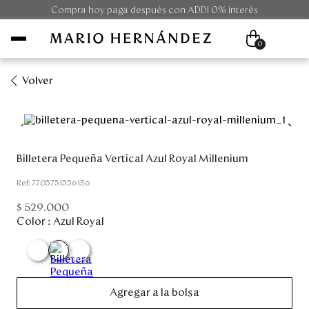
Compra hoy paga después con ADDI 0% interés
0
Volver
Mujer
Hombre
Billetera Pequeña Vertical Azul Royal Millenium
Unisex
:
7705751556136
$
529
.
000
Viaje
Color :
Azul Royal
Colecciones
Outlet
Agregar a la bolsa