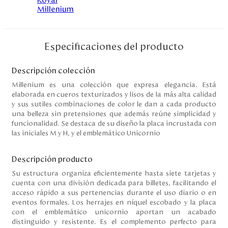
Disney
Mi cuenta
Especificaciones del producto
Blog
Descripción colección
Millenium es una colección que expresa elegancia. Está
elaborada en cueros texturizados y lisos de la más alta calidad
Servicio al cliente
y sus sutiles combinaciones de color le dan a cada producto
una belleza sin pretensiones que además reúne simplicidad y
Nuestras Tiendas
funcionalidad. Se destaca de su diseño la placa incrustada con
las iniciales M y H, y el emblemático Unicornio
Colombia
Descripción producto
Costa Rica
Su estructura organiza eficientemente hasta siete tarjetas y
Panamá
cuenta con una división dedicada para billetes, facilitando el
USA
acceso rápido a sus pertenencias durante el uso diario o en
Venezuela
eventos formales. Los herrajes en níquel escobado y la placa
con el emblemático unicornio aportan un acabado
distinguido y resistente. Es el complemento perfecto para