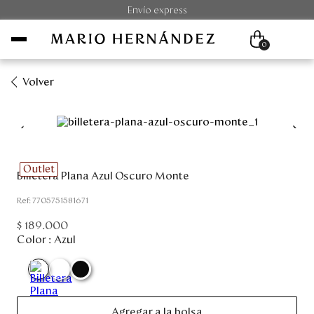
Envío express
0
Volver
Mujer
Hombre
Outlet
Billetera Plana Azul Oscuro Monte
Unisex
:
7705751581671
Viaje
$
189
.
000
Color :
Azul
Colecciones
Outlet
Agregar a la bolsa