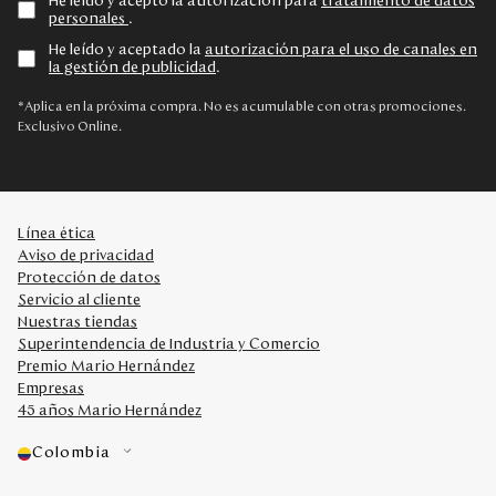
He leído y acepto la autorización para
tratamiento de datos
personales
.
He leído y aceptado la
autorización para el uso de canales en
la gestión de publicidad
.
*Aplica en la próxima compra. No es acumulable con otras promociones.
Exclusivo Online.
Línea ética
Aviso de privacidad
Protección de datos
Servicio al cliente
Nuestras tiendas
Superintendencia de Industria y Comercio
Premio Mario Hernández
Empresas
45 años Mario Hernández
Colombia