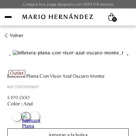
Compra hoy paga después con ADDI 0% interés
0
Volver
Mujer
Hombre
Outlet
Billetera Plana Con Visor Azul Oscuro Monte
Unisex
:
7705751581619
Viaje
$
199
.
000
Color :
Azul
Colecciones
Outlet
Agregar a la bolsa