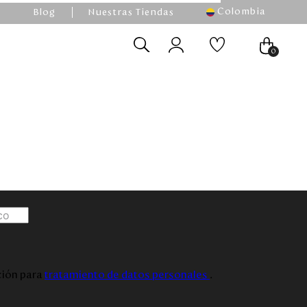
Colombia
Blog
Nuestras Tiendas
0
ación para
tratamiento de datos personales
.