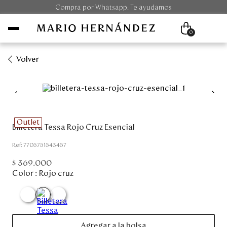
Compra por Whatsapp. Te ayudamos
0
Volver
Mujer
Hombre
Outlet
Billetera Tessa Rojo Cruz Esencial
Unisex
:
7705751543457
Viaje
$
369
.
000
Color :
Rojo cruz
Colecciones
Outlet
Agregar a la bolsa