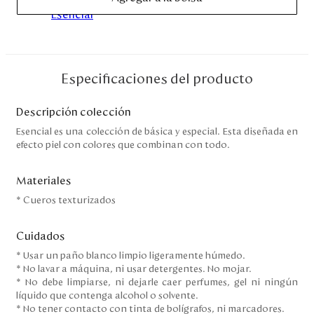
Disney
Mi cuenta
Especificaciones del producto
Blog
Descripción colección
Servicio al cliente
Esencial es una colección de básica y especial. Esta diseñada en
efecto piel con colores que combinan con todo.
Nuestras Tiendas
Materiales
* Cueros texturizados
Colombia
Costa Rica
Cuidados
Panamá
* Usar un paño blanco limpio ligeramente húmedo.
USA
* No lavar a máquina, ni usar detergentes. No mojar.
Venezuela
* No debe limpiarse, ni dejarle caer perfumes, gel ni ningún
líquido que contenga alcohol o solvente.
* No tener contacto con tinta de bolígrafos, ni marcadores.