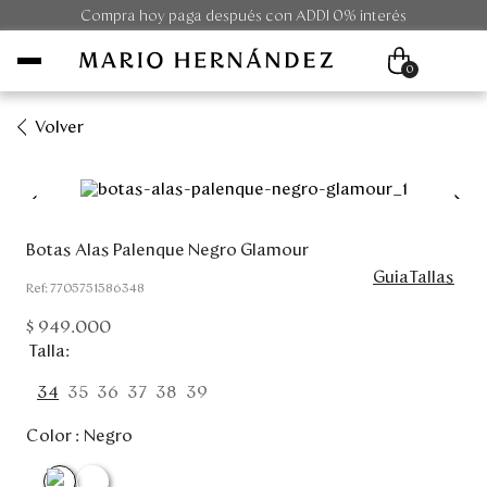
Compra hoy paga después con ADDI 0% interés
0
Volver
Mujer
Hombre
Botas Alas Palenque Negro Glamour
GuiaTallas
Unisex
:
7705751586348
$
949
.
000
Viaje
Talla
Colecciones
34
35
36
37
38
39
Color :
Negro
Outlet