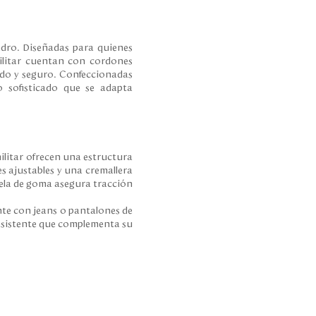
edro. Diseñadas para quienes
militar cuentan con cordones
modo y seguro. Confeccionadas
o sofisticado que se adapta
ilitar ofrecen una estructura
es ajustables y una cremallera
suela de goma asegura tracción
nte con jeans o pantalones de
resistente que complementa su