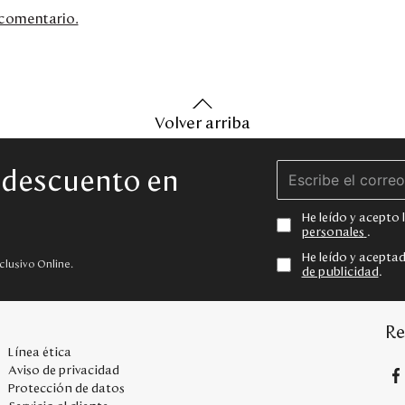
n comentario.
Volver arriba
e descuento en
He leído y acepto
personales
.
He leído y acepta
clusivo Online.
de publicidad
.
Re
Línea ética
Aviso de privacidad
Protección de datos