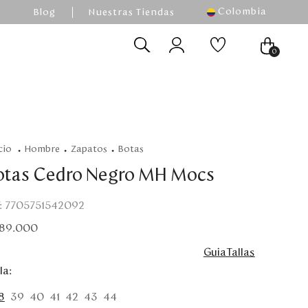
Colombia
Blog
Nuestras Tiendas
0
hombre
zapatos
botas
otas Cedro Negro MH Mocs
:
7705751542092
89
.
000
GuiaTallas
la
8
39
40
41
42
43
44