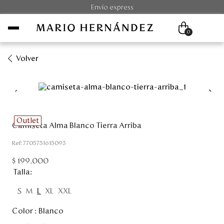
Envío express
0
Volver
Mujer
Hombre
Outlet
Camiseta Alma Blanco Tierra Arriba
Unisex
:
7705751615093
Viaje
$
199
.
000
Talla
Colecciones
S
M
L
XL
XXL
Outlet
Color :
Blanco