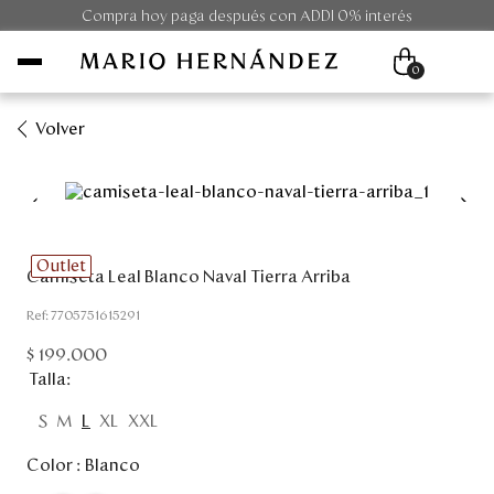
Compra hoy paga después con ADDI 0% interés
0
Volver
Mujer
Hombre
Outlet
Camiseta Leal Blanco Naval Tierra Arriba
Unisex
:
7705751615291
Viaje
$
199
.
000
Talla
Colecciones
S
M
L
XL
XXL
Outlet
Color :
Blanco