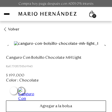
Compra hoy paga después con ADDI 0% interés
0
Volver
Mujer
Hombre
Canguro Con Bolsillo Chocolate MH Light
Unisex
:
7705751569143
$
199
.
000
Viaje
Color :
Chocolate
Colecciones
Outlet
Agregar a la bolsa