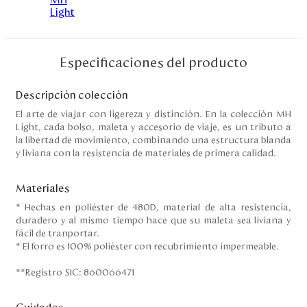
Disney
Mi cuenta
Especificaciones del producto
Blog
Descripción colección
El arte de viajar con ligereza y distinción. En la colección MH
Light, cada bolso, maleta y accesorio de viaje, es un tributo a
Servicio al cliente
la libertad de movimiento, combinando una estructura blanda
y liviana con la resistencia de materiales de primera calidad.
Nuestras Tiendas
Materiales
* Hechas en poliéster de 480D, material de alta resistencia,
Colombia
duradero y al mismo tiempo hace que su maleta sea liviana y
Costa Rica
fácil de tranportar.
Panamá
* El forro es 100% poliéster con recubrimiento impermeable.
USA
Venezuela
**Registro SIC: 860066471