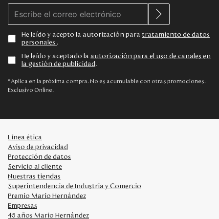
He leído y acepto la autorización para
tratamiento de datos
personales
.
He leído y aceptado la
autorización para el uso de canales en
la gestión de publicidad
.
*Aplica en la próxima compra. No es acumulable con otras promociones.
Exclusivo Online.
Línea ética
Aviso de privacidad
Protección de datos
Servicio al cliente
Nuestras tiendas
Superintendencia de Industria y Comercio
Premio Mario Hernández
Empresas
45 años Mario Hernández