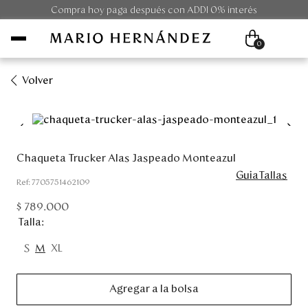
Compra hoy paga después con ADDI 0% interés
0
Volver
Mujer
Hombre
Chaqueta Trucker Alas Jaspeado Monteazul
GuiaTallas
Unisex
:
7705751462109
$
789
.
000
Viaje
Talla
Colecciones
S
M
XL
Outlet
Agregar a la bolsa