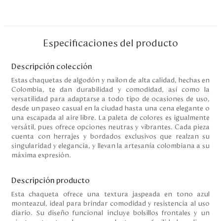
Disney
Especificaciones del producto
Mi cuenta
Descripción colección
Blog
Estas chaquetas de algodón y nailon de alta calidad, hechas en
Colombia, te dan durabilidad y comodidad, así como la
Servicio al cliente
versatilidad para adaptarse a todo tipo de ocasiones de uso,
desde un paseo casual en la ciudad hasta una cena elegante o
Nuestras Tiendas
una escapada al aire libre. La paleta de colores es igualmente
versátil, pues ofrece opciones neutras y vibrantes. Cada pieza
cuenta con herrajes y bordados exclusivos que realzan su
singularidad y elegancia, y llevan la artesanía colombiana a su
Colombia
máxima expresión.
Costa Rica
Panamá
Descripción producto
USA
Venezuela
Esta chaqueta ofrece una textura jaspeada en tono azul
monteazul, ideal para brindar comodidad y resistencia al uso
diario. Su diseño funcional incluye bolsillos frontales y un