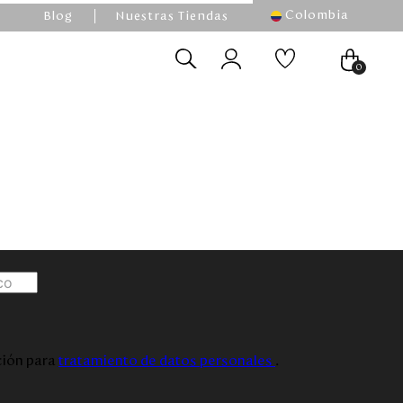
Colombia
Blog
Nuestras Tiendas
0
ación para
tratamiento de datos personales
.