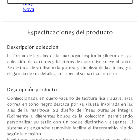
Disney
Mi cuenta
Especificaciones del producto
Blog
Descripción colección
La forma de las alas de la mariposa inspira la silueta de esta
Servicio al cliente
colección de carteras y billeteras de cuero liso suave al tacto.
Se destaca de su diseño la pureza y simpleza de las líneas, y la
elegancia de sus detalles, en especial su particular cierre.
Nuestras Tiendas
Descripción producto
Colombia
Confeccionada en cuero vacuno de textura lisa y suave, esta
Costa Rica
correa en tono negro destaca por su silueta inspirada en las
Panamá
alas de la mariposa. Su diseño de líneas puras se integra
fácilmente a diferentes bolsos de la colección, permitiendo
USA
personalizar su estilo con un toque distintivo y elegante. El
Venezuela
sistema de enganche removible facilita el intercambio rápido
según la ocasión.