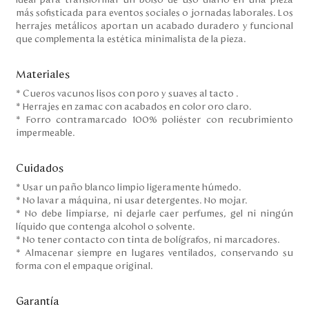
Ideal para transformar un bolso de uso diario en una pieza
más sofisticada para eventos sociales o jornadas laborales. Los
herrajes metálicos aportan un acabado duradero y funcional
que complementa la estética minimalista de la pieza.
Materiales
* Cueros vacunos lisos con poro y suaves al tacto .
* Herrajes en zamac con acabados en color oro claro.
* Forro contramarcado 100% poliéster con recubrimiento
impermeable.
Cuidados
* Usar un paño blanco limpio ligeramente húmedo.
* No lavar a máquina, ni usar detergentes. No mojar.
* No debe limpiarse, ni dejarle caer perfumes, gel ni ningún
líquido que contenga alcohol o solvente.
* No tener contacto con tinta de bolígrafos, ni marcadores.
* Almacenar siempre en lugares ventilados, conservando su
forma con el empaque original.
Garantía