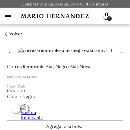
Compra hoy paga después con ADDI 0% interés
0
Volver
Mujer
Hombre
Correa Removible Alas Negro Alas Nova
Unisex
:
7705751447656
$
339
.
000
Viaje
$
99
.
000
Color :
Negro
Colecciones
Outlet
Agregar a la bolsa