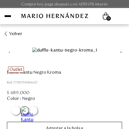
Compra hoy paga después con ADDI 0% interés
0
Volver
Mujer
Hombre
Outlet
Duffle Kantu Negro Kroma
Unisex
:
7705751584627
Viaje
$
489
.
000
Color :
Negro
Colecciones
Outlet
Agregar a la bolsa