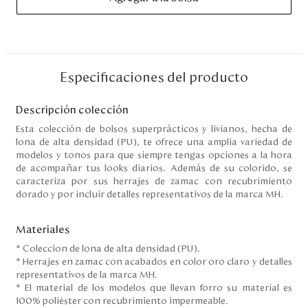
Disney
Mi cuenta
Especificaciones del producto
Blog
Descripción colección
Servicio al cliente
Esta colección de bolsos superprácticos y livianos, hecha de
lona de alta densidad (PU), te ofrece una amplia variedad de
modelos y tonos para que siempre tengas opciones a la hora
Nuestras Tiendas
de acompañar tus looks diarios. Además de su colorido, se
caracteriza por sus herrajes de zamac con recubrimiento
dorado y por incluir detalles representativos de la marca MH.
Colombia
Costa Rica
Materiales
Panamá
* Coleccion de lona de alta densidad (PU).
USA
* Herrajes en zamac con acabados en color oro claro y detalles
Venezuela
representativos de la marca MH.
* El material de los modelos que llevan forro su material es
100% poliéster con recubrimiento impermeable.