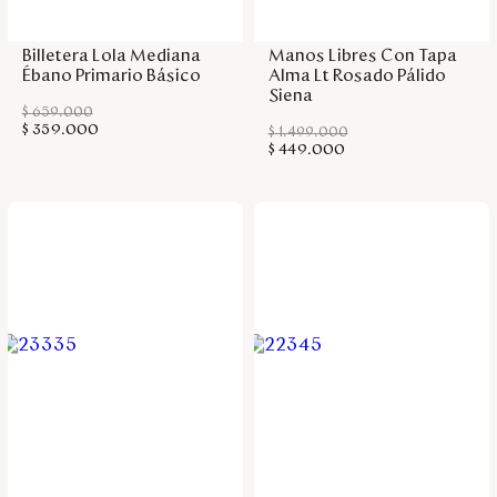
Billetera Lola Mediana
Manos Libres Con Tapa
Ébano Primario Básico
Alma Lt Rosado Pálido
Siena
$
659
.
000
$
359
.
000
$
1
.
499
.
000
$
449
.
000
Agregar a la bolsa
Agregar a la bolsa