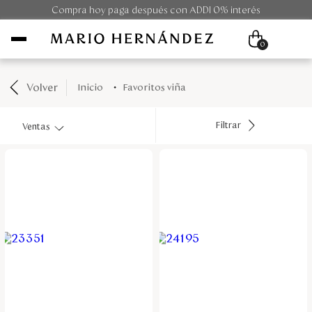
Compra hoy paga después con ADDI 0% interés
0
Volver
favoritos viña
Mujer
Filtrar
Ventas
Hombre
Unisex
Viaje
Colecciones
Outlet