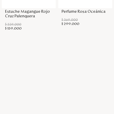
Estuche Magangue Rojo
Perfume Rosa Oceánica
Cruz Palenquera
$
569
.
000
$
299
.
000
$
539
.
000
$
159
.
000