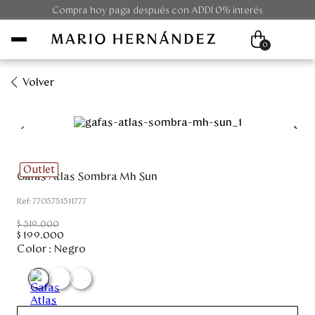
Compra hoy paga después con ADDI 0% interés
0
Volver
Mujer
Hombre
Outlet
Gafas Atlas Sombra Mh Sun
Unisex
:
7705751511777
Viaje
$
519
.
000
$
199
.
000
Color :
Negro
Colecciones
Outlet