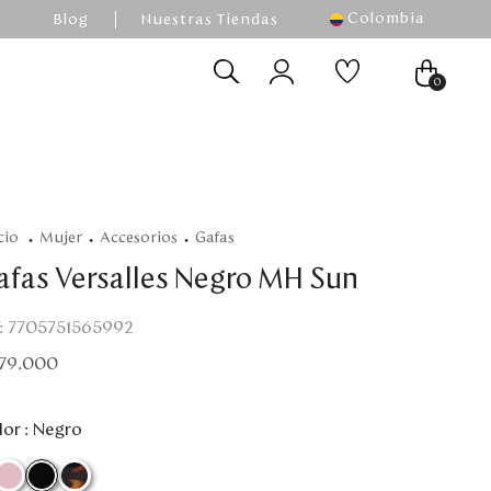
Colombia
Blog
Nuestras Tiendas
0
mujer
accesorios
gafas
afas Versalles Negro MH Sun
:
7705751565992
79
.
000
or :
Negro