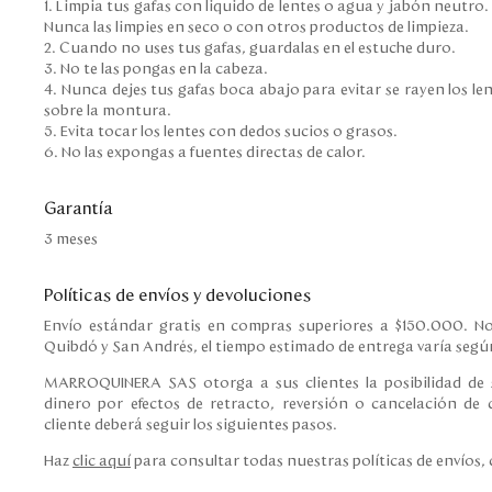
1. Limpia tus gafas con liquido de lentes o agua y jabón neutro
Nunca las limpies en seco o con otros productos de limpieza.
2. Cuando no uses tus gafas, guardalas en el estuche duro.
3. No te las pongas en la cabeza.
4. Nunca dejes tus gafas boca abajo para evitar se rayen los len
sobre la montura.
5. Evita tocar los lentes con dedos sucios o grasos.
6. No las expongas a fuentes directas de calor.
Garantía
3 meses
Políticas de envíos y devoluciones
Envío estándar gratis en compras superiores a $150.000. No
Quibdó y San Andrés, el tiempo estimado de entrega varía según
MARROQUINERA SAS otorga a sus clientes la posibilidad de s
dinero por efectos de retracto, reversión o cancelación de c
cliente deberá seguir los siguientes pasos.
Haz
clic aquí
para consultar todas nuestras políticas de envíos,