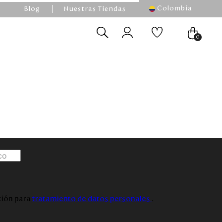
Colombia
Blog
Nuestras Tiendas
0
ación para
tratamiento de datos personales
.