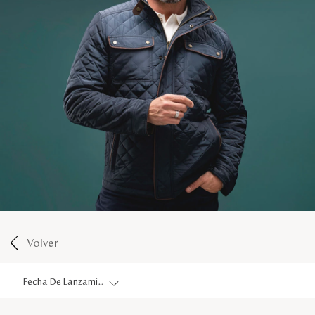
Disney
Mi cuenta
Blog
Servicio al cliente
Nuestras Tiendas
Colombia
Costa Rica
Volver
Panamá
USA
Venezuela
Fecha De Lanzamiento