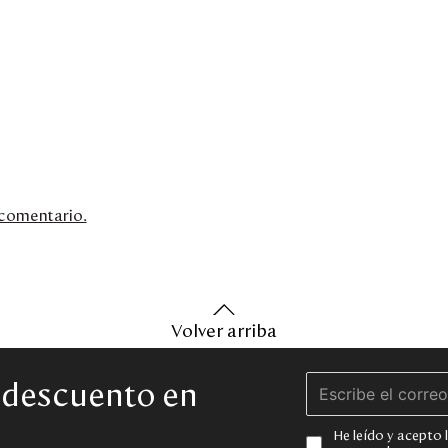
n comentario.
Volver arriba
e descuento en
He leído y acepto