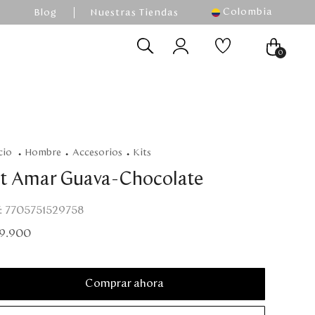
Colombia
Blog
Nuestras Tiendas
0
hombre
accesorios
kits
it Amar Guava-Chocolate
:
7705751529758
9
.
900
Comprar ahora