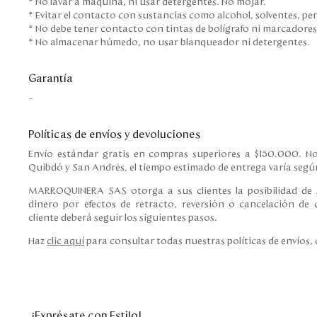
* No lavar a máquina, ni usar detergentes. No mojar.
* Evitar el contacto con sustancias como alcohol, solventes, pe
* No debe tener contacto con tintas de bolígrafo ni marcadore
* No almacenar húmedo, no usar blanqueador ni detergentes.
Garantía
-
Políticas de envíos y devoluciones
Envío estándar gratis en compras superiores a $150.000. No
Quibdó y San Andrés, el tiempo estimado de entrega varía según
MARROQUINERA SAS otorga a sus clientes la posibilidad de s
dinero por efectos de retracto, reversión o cancelación de c
cliente deberá seguir los siguientes pasos.
Haz
clic aquí
para consultar todas nuestras políticas de envíos,
¡Exprésate con Estilo!