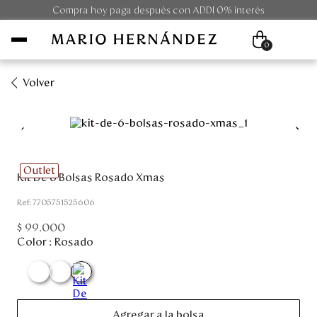
Compra hoy paga después con ADDI 0% interés
0
Volver
Mujer
Hombre
Outlet
Kit De 6 Bolsas Rosado Xmas
Unisex
:
7705751525606
Viaje
$
99
.
000
Color :
Rosado
Colecciones
Outlet
Agregar a la bolsa