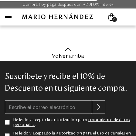
Compra hoy paga después con ADDI 0% interés
0
Mujer
Volver arriba
Hombre
Suscríbete y recibe el 10% de
Unisex
Descuento en tu siguiente compra.
Viaje
Colecciones
He leído y acepto la autorización para
tratamiento de datos
personales
.
Outlet
He leído y aceptado la
autorización para el uso de canales en