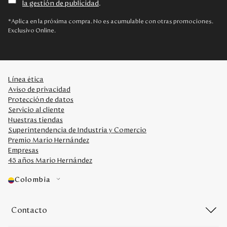
la gestión de publicidad
.
Disney
*Aplica en la próxima compra. No es acumulable con otras promociones.
Exclusivo Online.
Mi cuenta
Blog
Línea ética
Aviso de privacidad
Servicio al cliente
Protección de datos
Servicio al cliente
Nuestras tiendas
Nuestras Tiendas
Superintendencia de Industria y Comercio
Premio Mario Hernández
Empresas
Colombia
45 años Mario Hernández
Costa Rica
Panamá
Colombia
USA
Venezuela
Contacto