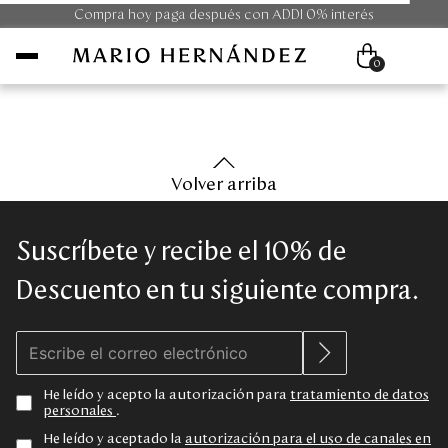
Compra hoy paga después con ADDI 0% interés
0
Mujer
Volver arriba
Hombre
Suscríbete y recibe el 10% de
Unisex
Descuento en tu siguiente compra.
Viaje
Colecciones
He leído y acepto la autorización para
tratamiento de datos
personales
.
Outlet
He leído y aceptado la
autorización para el uso de canales en