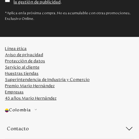
la gestión de publicidad
.
Disney
*Aplica en la próxima compra. No es acumulable con otras promociones.
Exclusivo Online.
Mi cuenta
Blog
Línea ética
Aviso de privacidad
Servicio al cliente
Protección de datos
Servicio al cliente
Nuestras tiendas
Nuestras Tiendas
Superintendencia de Industria y Comercio
Premio Mario Hernández
Empresas
Colombia
45 años Mario Hernández
Costa Rica
Panamá
Colombia
USA
Venezuela
Contacto