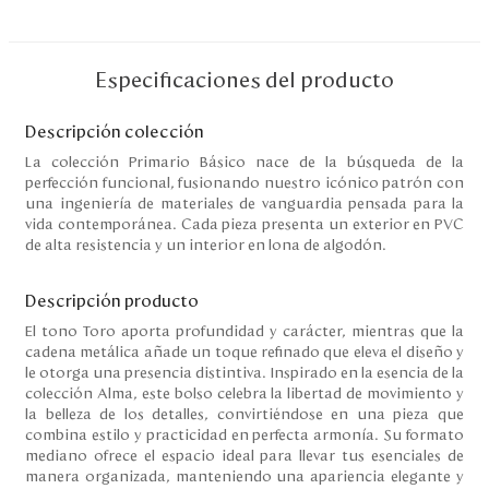
Disney
Especificaciones del producto
Mi cuenta
Descripción colección
Blog
La colección Primario Básico nace de la búsqueda de la
perfección funcional, fusionando nuestro icónico patrón con
una ingeniería de materiales de vanguardia pensada para la
Servicio al cliente
vida contemporánea. Cada pieza presenta un exterior en PVC
de alta resistencia y un interior en lona de algodón.
Nuestras Tiendas
Descripción producto
El tono Toro aporta profundidad y carácter, mientras que la
Colombia
cadena metálica añade un toque refinado que eleva el diseño y
Costa Rica
le otorga una presencia distintiva. Inspirado en la esencia de la
Panamá
colección Alma, este bolso celebra la libertad de movimiento y
USA
la belleza de los detalles, convirtiéndose en una pieza que
Venezuela
combina estilo y practicidad en perfecta armonía. Su formato
mediano ofrece el espacio ideal para llevar tus esenciales de
manera organizada, manteniendo una apariencia elegante y