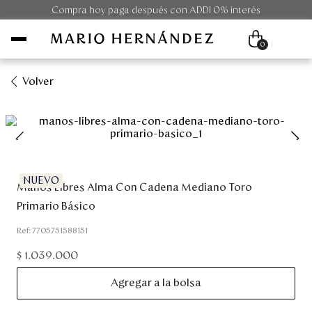
Compra hoy paga después con ADDI 0% interés
0
Volver
Mujer
Hombre
Unisex
NUEVO
Manos Libres Alma Con Cadena Mediano Toro
Primario Básico
Viaje
:
7705751588151
Colecciones
$
1
.
039
.
000
Agregar a la bolsa
Outlet