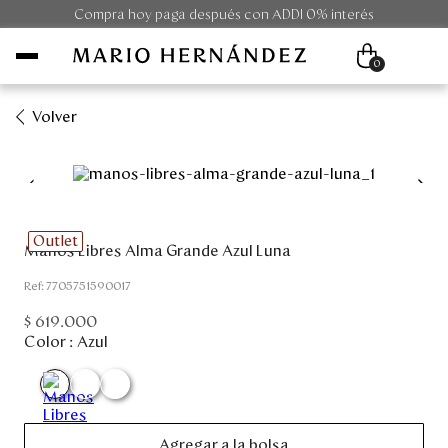
Compra hoy paga después con ADDI 0% interés
0
Volver
Mujer
Hombre
Outlet
Manos Libres Alma Grande Azul Luna
Unisex
:
7705751590017
Viaje
$
619
.
000
Color :
Azul
Colecciones
Outlet
Agregar a la bolsa