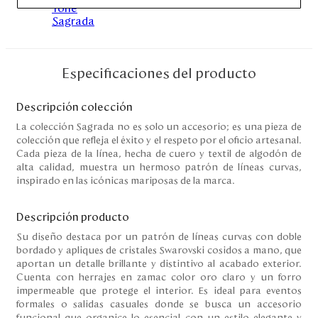
Disney
Mi cuenta
Especificaciones del producto
Blog
Descripción colección
La colección Sagrada no es solo un accesorio; es una pieza de
Servicio al cliente
colección que refleja el éxito y el respeto por el oficio artesanal.
Cada pieza de la línea, hecha de cuero y textil de algodón de
alta calidad, muestra un hermoso patrón de líneas curvas,
Nuestras Tiendas
inspirado en las icónicas mariposas de la marca.
Descripción producto
Colombia
Costa Rica
Su diseño destaca por un patrón de líneas curvas con doble
Panamá
bordado y apliques de cristales Swarovski cosidos a mano, que
aportan un detalle brillante y distintivo al acabado exterior.
USA
Cuenta con herrajes en zamac color oro claro y un forro
Venezuela
impermeable que protege el interior. Es ideal para eventos
formales o salidas casuales donde se busca un accesorio