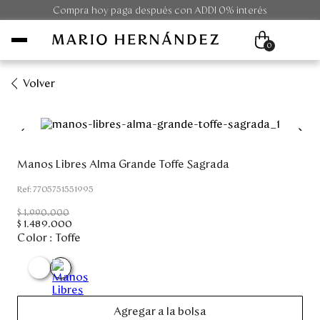
Compra hoy paga después con ADDI 0% interés
0
Volver
Mujer
Hombre
Manos Libres Alma Grande Toffe Sagrada
Unisex
:
7705751551995
$
1
.
990
.
000
Viaje
$
1
.
489
.
000
Color :
Toffe
Colecciones
Outlet
Agregar a la bolsa