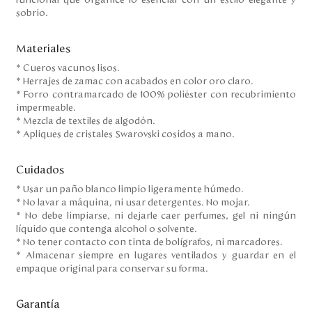
funcional que organice lo esencial con un estilo elegante y
sobrio.
Materiales
* Cueros vacunos lisos.
* Herrajes de zamac con acabados en color oro claro.
* Forro contramarcado de 100% poliéster con recubrimiento
impermeable.
* Mezcla de textiles de algodón.
* Apliques de cristales Swarovski cosidos a mano.
Cuidados
* Usar un paño blanco limpio ligeramente húmedo.
* No lavar a máquina, ni usar detergentes. No mojar.
* No debe limpiarse, ni dejarle caer perfumes, gel ni ningún
líquido que contenga alcohol o solvente.
* No tener contacto con tinta de bolígrafos, ni marcadores.
* Almacenar siempre en lugares ventilados y guardar en el
empaque original para conservar su forma.
Garantía