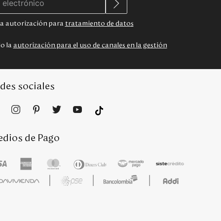
 la autorización para
tratamiento de datos
do la
autorización para el uso de canales en la gestión
des sociales
dios de Pago