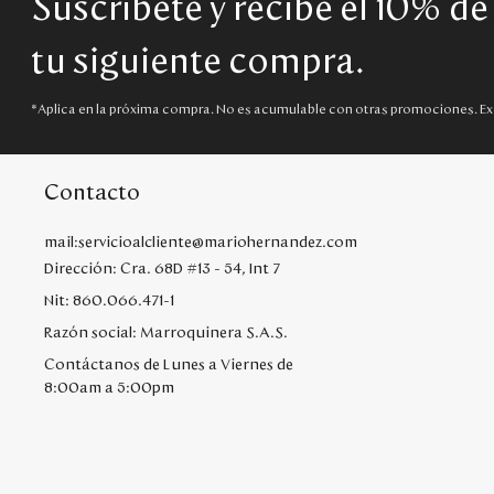
Suscríbete y recibe el 10% d
tu siguiente compra.
*Aplica en la próxima compra. No es acumulable con otras promociones. Ex
Contacto
mail:servicioalcliente@mariohernandez.com
Dirección: Cra. 68D #13 - 54, Int 7
Nit: 860.066.471-1
Razón social: Marroquinera S.A.S.
Contáctanos de Lunes a Viernes de
8:00am a 5:00pm