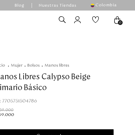
Colombia
Blog
Nuestras Tiendas
0
mujer
bolsos
manos libres
anos Libres Calypso Beige
rimario Básico
:
7705751504786
159
.
000
39
.
000