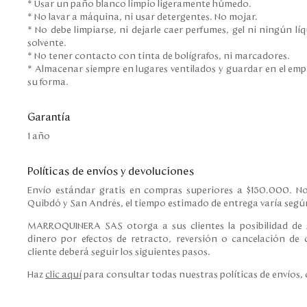
* Usar un paño blanco limpio ligeramente húmedo.
* No lavar a máquina, ni usar detergentes. No mojar.
* No debe limpiarse, ni dejarle caer perfumes, gel ni ningún l
solvente.
* No tener contacto con tinta de bolígrafos, ni marcadores.
* Almacenar siempre en lugares ventilados y guardar en el em
su forma.
Garantía
1 año
Políticas de envíos y devoluciones
Envío estándar gratis en compras superiores a $150.000. No
Quibdó y San Andrés, el tiempo estimado de entrega varía según
MARROQUINERA SAS otorga a sus clientes la posibilidad de s
dinero por efectos de retracto, reversión o cancelación de c
cliente deberá seguir los siguientes pasos.
Haz
clic aquí
para consultar todas nuestras políticas de envíos,