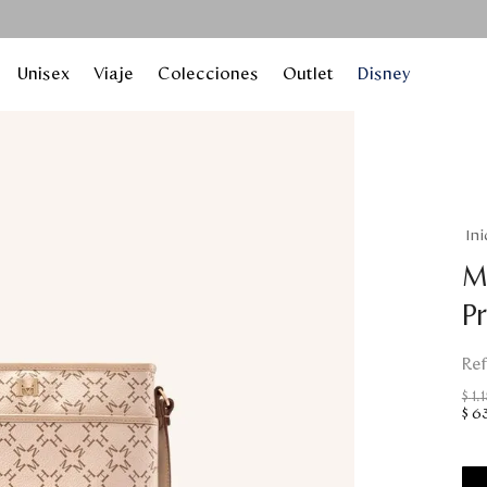
Unisex
Viaje
Colecciones
Outlet
Disney
M
P
$
1
.
$
6