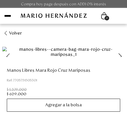
Compra hoy paga después con ADDI 0% interés
0
Volver
Mujer
Hombre
Manos Libres Mara Rojo Cruz Mariposas
Unisex
:
7705751505301
Viaje
$
1
.
579
.
000
$
629
.
000
Colecciones
Agregar a la bolsa
Outlet