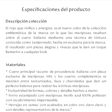
Disney
Especificaciones del producto
Descripción colección
Mi cuenta
El rojo que vivifica y energiza, es el nuevo color de la colección
emblemática de la marca en la que las mariposas resaltan
Blog
sobre el cuero italiano mediante una técnica de tintura
conocida como tamponado, hecha en exclusiva para la marca.
Servicio al cliente
El resultado son piezas alegres y vivaces que le dan un toque
llamativo a cualquier look.
Nuestras Tiendas
Materiales
* Cuero principal vacuno de procedencia italiana con placa
exclusiva de mariposas MH, y los cueros complementos se
Colombia
mezclan entre texturizados, lisos y charolados que dan un
Costa Rica
perfecto balance para realzar las icónicas mariposas.
Panamá
* Exclusividad de formas, colores y detalles hechos a mano.
USA
* Forro estampado con mariposas morfo azul 100% poliéster
Venezuela
con recubrimiento impermeable.
* Herrajes en zamac con acabados en color oro claro claro y
con detalles representativos de la marca."