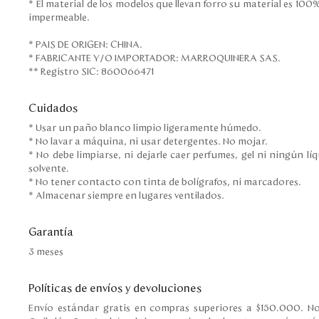
* El material de los modelos que llevan forro su material es 100% poliéster con recubrimiento
impermeable.
* PAIS DE ORIGEN: CHINA.
* FABRICANTE Y/O IMPORTADOR: MARROQUINERA SAS.
** Registro SIC: 860066471
Cuidados
* Usar un paño blanco limpio ligeramente húmedo.
* No lavar a máquina, ni usar detergentes. No mojar.
* No debe limpiarse, ni dejarle caer perfumes, gel ni ningún l
solvente.
* No tener contacto con tinta de bolígrafos, ni marcadores.
* Almacenar siempre en lugares ventilados.
Garantía
3 meses
Políticas de envíos y devoluciones
Envío estándar gratis en compras superiores a $150.000. No