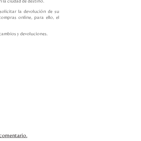
 la ciudad de destino.
olicitar la devolución de su
ompras online, para ello, el
 cambios y devoluciones.
n comentario.