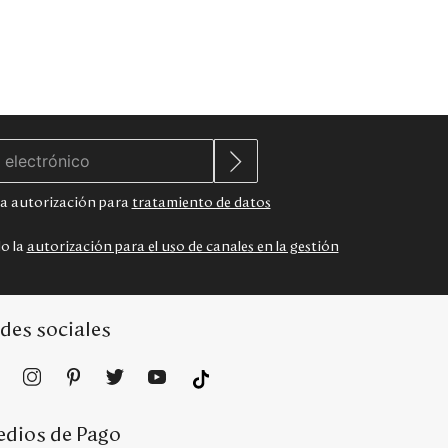
 la autorización para
tratamiento de datos
do la
autorización para el uso de canales en la gestión
des sociales
dios de Pago