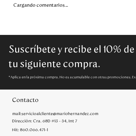
Cargando comentarios…
Suscríbete y recibe el 10% d
tu siguiente compra.
*Aplica en la próxima compra. No es acumulable con otras promociones. Ex
Contacto
mail:servicioalcliente@mariohernandez.com
Dirección: Cra. 68D #13 - 54, Int 7
Nit: 860.066.471-1