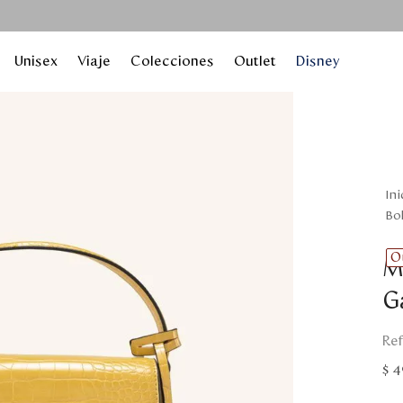
Unisex
Viaje
Colecciones
Outlet
Disney
b
O
M
G
$
4