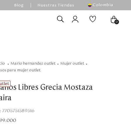
Colombia
Blog
Nuestras Tiendas
0
mario hernandez outlet
mujer outlet
olsos para mujer outlet
utlet
anos Libres Grecia Mostaza
aira
:
7705751589516
99
.
000