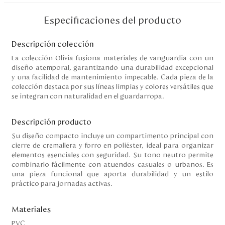
Disney
Especificaciones del producto
Descripción colección
Mi cuenta
La colección Olivia fusiona materiales de vanguardia con un
diseño atemporal, garantizando una durabilidad excepcional
Blog
y una facilidad de mantenimiento impecable. Cada pieza de la
colección destaca por sus líneas limpias y colores versátiles que
Servicio al cliente
se integran con naturalidad en el guardarropa.
Nuestras Tiendas
Descripción producto
Su diseño compacto incluye un compartimento principal con
cierre de cremallera y forro en poliéster, ideal para organizar
elementos esenciales con seguridad. Su tono neutro permite
Colombia
combinarlo fácilmente con atuendos casuales o urbanos. Es
Costa Rica
una pieza funcional que aporta durabilidad y un estilo
Panamá
práctico para jornadas activas.
USA
Venezuela
Materiales
PVC