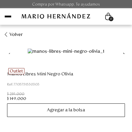
Compra por Whatsapp. Te ayudamos
0
Volver
Mujer
Hombre
Outlet
Manos Libres Mini Negro Olivia
Unisex
:
7705751530303
Viaje
$
219
.
000
$
149
.
000
Colecciones
Agregar a la bolsa
Outlet