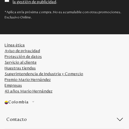
la gestión de publicidad
.
Disney
*Aplica en la próxima compra. No es acumulable con otras promociones.
Exclusivo Online.
Mi cuenta
Blog
Línea ética
Aviso de privacidad
Servicio al cliente
Protección de datos
Servicio al cliente
Nuestras tiendas
Nuestras Tiendas
Superintendencia de Industria y Comercio
Premio Mario Hernández
Empresas
Colombia
45 años Mario Hernández
Costa Rica
Panamá
Colombia
USA
Venezuela
Contacto