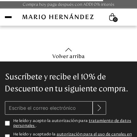
Compra hoy paga después con ADDI 0% interés
0
Mujer
Volver arriba
Hombre
Suscríbete y recibe el 10% de
Unisex
Descuento en tu siguiente compra.
Viaje
Colecciones
He leído y acepto la autorización para
tratamiento de datos
personales
.
Outlet
He leído y aceptado la
autorización para el uso de canales en