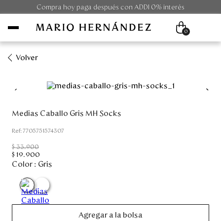
Compra hoy paga después con ADDI 0% interés
0
Volver
Mujer
Hombre
Medias Caballo Gris MH Socks
Unisex
:
7705751574307
$
33
.
900
Viaje
$
19
.
900
Color :
Gris
Colecciones
Outlet
Agregar a la bolsa