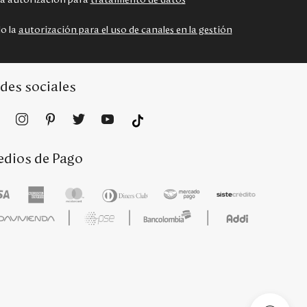
 la autorización para
tratamiento de datos
do la
autorización para el uso de canales en la gestión
des sociales
dios de Pago