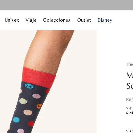
Unisex
Viaje
Colecciones
Outlet
Disney
M
S
$
41
$
2
Col