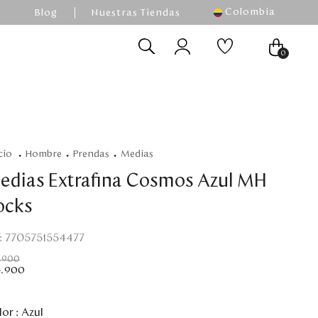
Colombia
Blog
Nuestras Tiendas
0
hombre
prendas
medias
edias Extrafina Cosmos Azul MH
ocks
:
7705751554477
.
900
4
.
900
or :
Azul