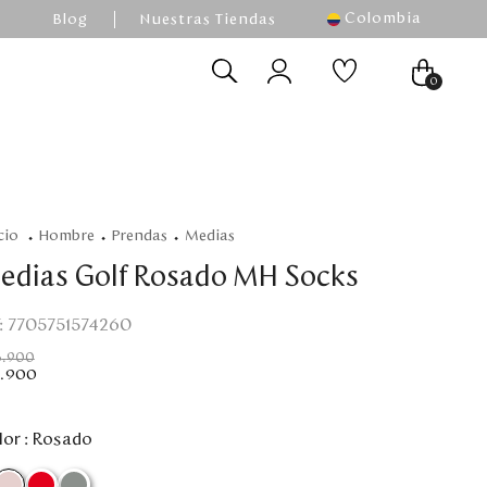
Colombia
Blog
Nuestras Tiendas
0
hombre
prendas
medias
edias Golf Rosado MH Socks
:
7705751574260
3
.
900
.
900
or :
Rosado