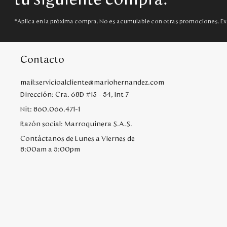
*Aplica en la próxima compra. No es acumulable con otras promociones. Ex
Contacto
mail:servicioalcliente@mariohernandez.com
Dirección: Cra. 68D #13 - 54, Int 7
Nit: 860.066.471-1
Razón social: Marroquinera S.A.S.
Contáctanos de Lunes a Viernes de
8:00am a 5:00pm