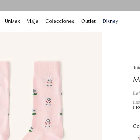
Unisex
Viaje
Colecciones
Outlet
Disney
M
$
3
$
19
Col