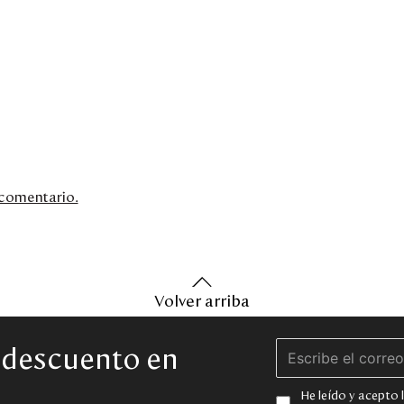
n comentario.
Volver arriba
e descuento en
He leído y acepto