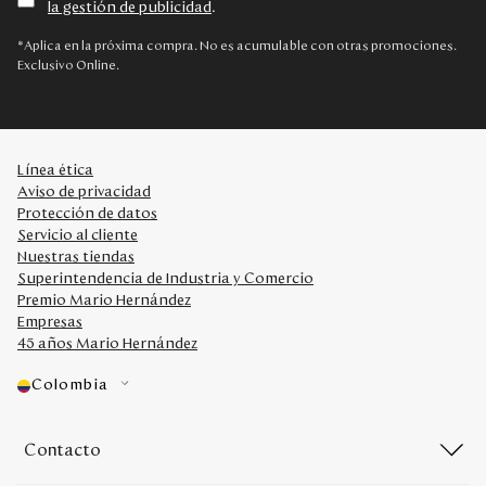
la gestión de publicidad
.
Disney
*Aplica en la próxima compra. No es acumulable con otras promociones.
Exclusivo Online.
Mi cuenta
Blog
Línea ética
Aviso de privacidad
Servicio al cliente
Protección de datos
Servicio al cliente
Nuestras tiendas
Nuestras Tiendas
Superintendencia de Industria y Comercio
Premio Mario Hernández
Empresas
Colombia
45 años Mario Hernández
Costa Rica
Panamá
Colombia
USA
Venezuela
Contacto