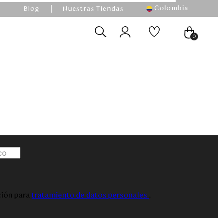
Colombia
Blog
Nuestras Tiendas
0
ación para
tratamiento de datos personales
.