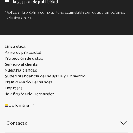
la gestión de publicidad
.
Disney
*Aplica en la próxima compra. No es acumulable con otras promociones.
Exclusivo Online.
Mi cuenta
Blog
Línea ética
Aviso de privacidad
Servicio al cliente
Protección de datos
Servicio al cliente
Nuestras tiendas
Nuestras Tiendas
Superintendencia de Industria y Comercio
Premio Mario Hernández
Empresas
Colombia
45 años Mario Hernández
Costa Rica
Panamá
Colombia
USA
Venezuela
Contacto