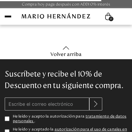
Compra hoy paga después con ADDI 0% interés
0
Mujer
Volver arriba
Hombre
Suscríbete y recibe el 10% de
Unisex
Descuento en tu siguiente compra.
Viaje
Colecciones
He leído y acepto la autorización para
tratamiento de datos
personales
.
Outlet
He leído y aceptado la
autorización para el uso de canales en