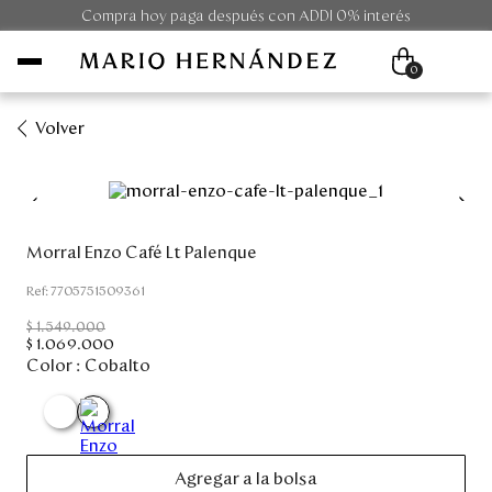
Compra hoy paga después con ADDI 0% interés
0
Volver
Mujer
Hombre
Morral Enzo Café Lt Palenque
Unisex
:
7705751509361
$
1
.
549
.
000
Viaje
$
1
.
069
.
000
Color :
Cobalto
Colecciones
Outlet
Agregar a la bolsa