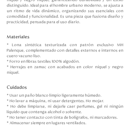
níquel y negro níquel, garantizando durabilidad y un estilo
distinguido. Ideal para el hombre urbano moderno, se ajusta a
un ritmo de vida dinámico, organizando sus esenciales con
comodidad y funcionalidad. Es una pieza que fusiona diseño y
practicidad, pensada para el uso diario.
Materiales
* Lona sintética texturizada con patrón exclusivo MH
Palenque, complementado con detalles externos e internos en
cuero vacuno liso.
* Forro en fibras textiles 100% algodón.
* Herrajes en zamac con acabados en color níquel y negro
níquel.
Cuidados
* Usar un paño blanco limpio ligeramente húmedo.
* No lavar a máquina, ni usar detergentes. No mojar.
* No debe limpiarse, ni dejarle caer perfumes, gel ni ningún
líquido que contenga alcohol o solvente.
* No tener contacto con tinta de bolígrafos, ni marcadores.
* Almacenar siempre en lugares ventilados.