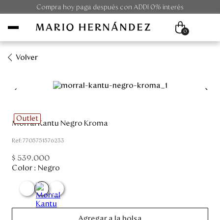
Compra hoy paga después con ADDI 0% interés
0
Volver
Mujer
Hombre
Outlet
Morral Kantu Negro Kroma
Unisex
:
7705751576233
Viaje
$
539
.
000
Color :
Negro
Colecciones
Outlet
Agregar a la bolsa