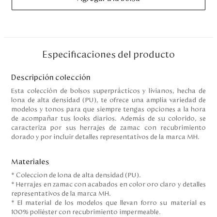
Disney
Mi cuenta
Especificaciones del producto
Blog
Descripción colección
Servicio al cliente
Esta colección de bolsos superprácticos y livianos, hecha de
lona de alta densidad (PU), te ofrece una amplia variedad de
modelos y tonos para que siempre tengas opciones a la hora
Nuestras Tiendas
de acompañar tus looks diarios. Además de su colorido, se
caracteriza por sus herrajes de zamac con recubrimiento
dorado y por incluir detalles representativos de la marca MH.
Colombia
Costa Rica
Materiales
Panamá
* Coleccion de lona de alta densidad (PU).
USA
* Herrajes en zamac con acabados en color oro claro y detalles
Venezuela
representativos de la marca MH.
* El material de los modelos que llevan forro su material es
100% poliéster con recubrimiento impermeable.