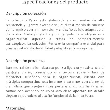
Especificaciones del producto
Disney
Descripción colección
La colección Petra esta elaborada en un nailon de alta
Mi cuenta
resistencia y ligereza excepcional, es el testimonio de nuestro
compromiso con la innovación y el diseño de lujo adaptado al
Blog
día a día. Cada silueta ha sido pensada para ofrecer una
organización superior a través de compartimentos
estratégicos. La colección Petra es la compañía esencial para
Servicio al cliente
quienes valoran la durabilidad y el estilo sin concesiones.
Nuestras Tiendas
Descripción producto
Este morral de nailon destaca por su ligereza y resistencia al
desgaste diario, ofreciendo una textura suave y fácil de
Colombia
mantener. Diseñado para la organización, cuenta con
Costa Rica
múltiples compartimentos internos y externos con cierres de
cremallera que aseguran sus pertenencias. Los herrajes en
Panamá
zamac con acabado en color oro claro aportan un detalle
USA
elegante y duradero al diseño funcional de la línea Petra.
Venezuela
Materiales