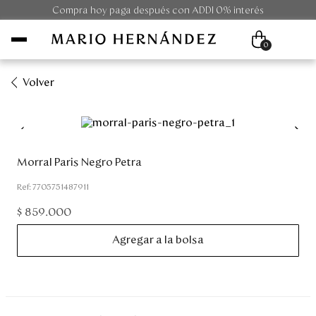
Compra hoy paga después con ADDI 0% interés
0
Volver
Mujer
Hombre
Morral Paris Negro Petra
Unisex
:
7705751487911
$
859
.
000
Viaje
Agregar a la bolsa
Colecciones
Outlet