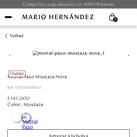
Compra hoy paga después con ADDI 0% interés
0
Volver
Mujer
Hombre
Outlet
Morral Paso Mostaza Nova
Unisex
:
7705751602963
Viaje
$
149
.
000
Color :
Mostaza
Colecciones
Outlet
Agregar a la bolsa