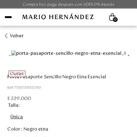
Compra hoy paga después con ADDI 0% interés
0
Volver
Mujer
Hombre
Outlet
Porta Pasaporte Sencillo Negro Etna Esencial
Unisex
:
7705751533700
Viaje
$
329
.
000
Talla
Colecciones
Única
Outlet
Color :
Negro etna