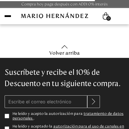
Compra hoy paga después con ADDI 0% interés
0
Mujer
Volver arriba
Hombre
Suscríbete y recibe el 10% de
Unisex
Descuento en tu siguiente compra.
Viaje
Colecciones
He leído y acepto la autorización para
tratamiento de datos
personales
.
Outlet
He leído y aceptado la
autorización para el uso de canales en