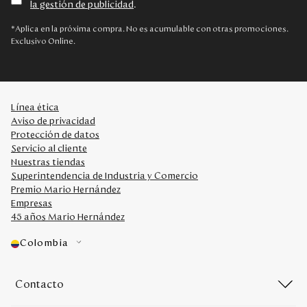
la gestión de publicidad
.
Disney
*Aplica en la próxima compra. No es acumulable con otras promociones.
Exclusivo Online.
Mi cuenta
Blog
Línea ética
Aviso de privacidad
Servicio al cliente
Protección de datos
Servicio al cliente
Nuestras tiendas
Nuestras Tiendas
Superintendencia de Industria y Comercio
Premio Mario Hernández
Empresas
Colombia
45 años Mario Hernández
Costa Rica
Panamá
Colombia
USA
Venezuela
Contacto