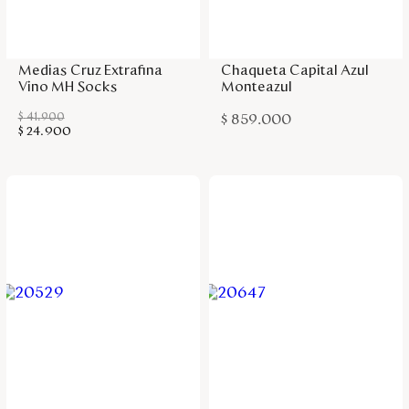
Disney
Agregar a la bolsa
Agregar a la bolsa
Medias Cruz Extrafina
Chaqueta Capital Azul
Mi cuenta
Vino MH Socks
Monteazul
$
41
.
900
$
859
.
000
Blog
$
24
.
900
Servicio al cliente
Nuestras Tiendas
Colombia
Costa Rica
Panamá
USA
Venezuela