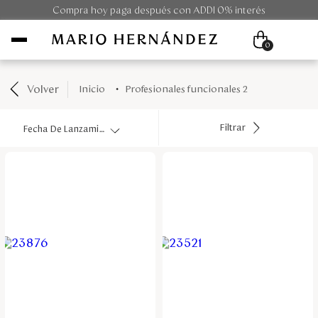
Compra hoy paga después con ADDI 0% interés
0
Volver
profesionales funcionales 2
Mujer
Filtrar
Fecha De Lanzamiento
Hombre
Unisex
Viaje
Colecciones
Outlet