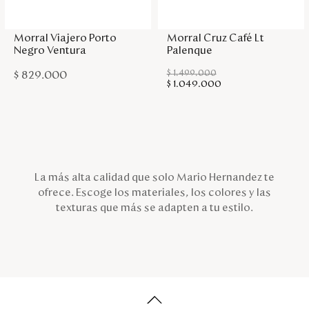
Agregar a la bolsa
Agregar a la bolsa
Morral Viajero Porto
Morral Cruz Café Lt
Negro Ventura
Palenque
$
1
.
499
.
000
$
829
.
000
$
1
.
049
.
000
La más alta calidad que solo Mario Hernandez te
ofrece. Escoge los materiales, los colores y las
texturas que más se adapten a tu estilo.