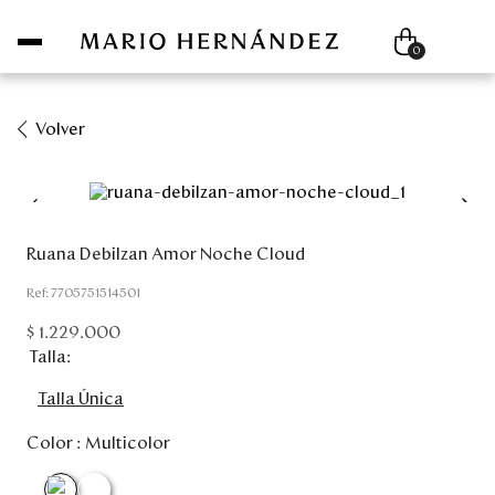
Compra hoy paga después con ADDI 0% interés
0
Volver
Mujer
Hombre
Ruana Debilzan Amor Noche Cloud
Unisex
:
7705751514501
$
1
.
229
.
000
Viaje
Talla
Colecciones
Talla Única
Color :
Multicolor
Outlet